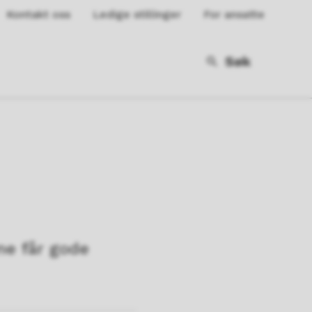
Kontakt oss
Ledige stillinger
For ansatte
Søk
ne får gode