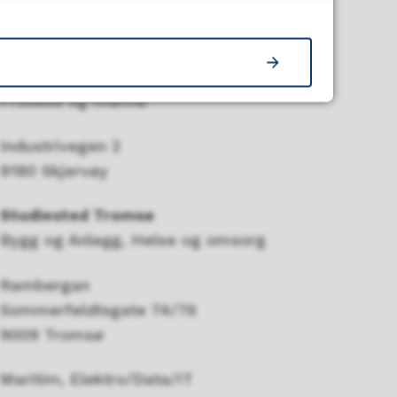
Mølnholtet 42
9414 Harstad
Studiested Skjervøy
Prosess og marine
Industrivegen 2
9180 Skjervøy
Studiested Tromsø
Bygg og Anlegg, Helse og omsorg
Rambergan
Sommerfeldtsgate 74/76
9009 Tromsø
Maritim, Elektro/Data/IT