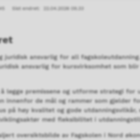
45
Sist endret
22.04.2026 09.33
ret
 juridisk ansvarlig for all fagskoleutdanning
ridisk ansvarlig for kursvirksomhet som blir
il å legge premissene og utforme strategi for 
n innenfor de mål og rammer som gjelder for
okus på høy kvalitet og gode utdanningsvilkår,
viklingsaktør med fleksibilitet i utdannings
aljert oversiktsbilde av Fagskolen i Nord øk