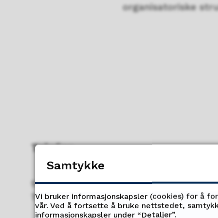
organisatoriske str
Telefon
Samtykke
Sentralbord
Vi bruker informasjonskapsler (cookies) for å fo
77 61 31 00
vår. Ved å fortsette å bruke nettstedet, samtykk
informasjonskapsler under “Detaljer”.