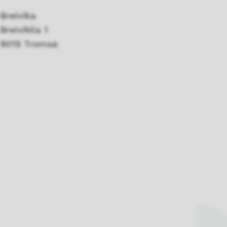
Breivika
Breiviklia 1
9019 Tromsø