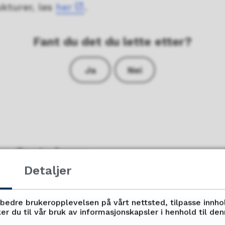
ukturer, les
her
.
Fant du det du lette etter?
Ja
Nei
Postadresse
Detaljer
Fagskolen i Nord- studiested Harstad
rbedre brukeropplevelsen på vårt nettsted, tilpasse innho
er du til vår bruk av informasjonskapsler i henhold til de
Mølnholtet 42