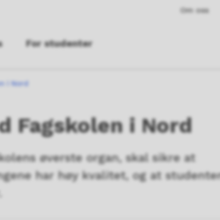
Om oss
s
For studenter
n i Nord
d Fagskolen i Nord
kolens øverste organ, skal sikre at
gene har høy kvalitet, og at studente
år.