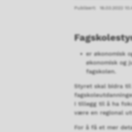
Publisert
16.03.2022 10.
Fagskolesty
er økonomisk og
økonomisk og ju
fagskolen.
Styret skal bidra t
fagskoleutdanninge
I tillegg til å ha f
være en regional ut
For å få et mer det