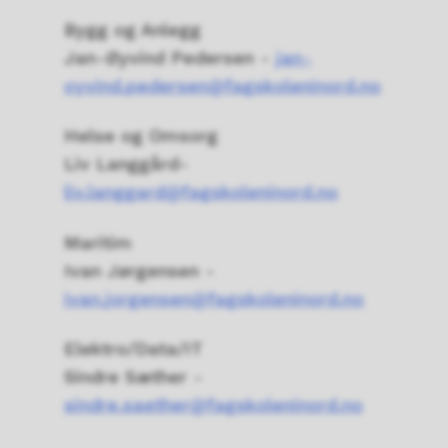
Bygg og Anlegg
Jan-Øyvind Pedersen -
jan-
oyvind.pedersen@fagskoleninord.no
Helse og Omsorg
Liv Langgård-
liv.langgard@fagskoleninord.no
Maritim
Ivan Jørgensen -
ivan.jorgensen@fagskoleninord.no
Elektro/Data/IT
Sindre Sæther -
sindre.saether@fagskoleninord.no