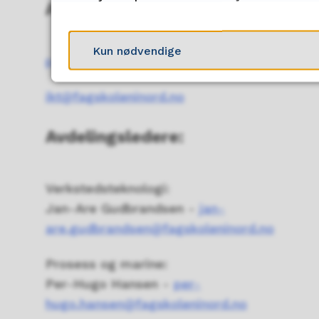
Administrasjons- og IKT-mail
Kun nødvendige
post@fagskoleninord.no
ikt@fagskoleninord.no
Avdelingsledere:
Verkstedsteknologi:
Jan-Are Gudbrandsen -
jan-
are.gudbrandsen@fagskoleninord.no
Prosess og marine:
Per-Hugo Hansen -
per-
hugo.hansen@fagskoleninord.no