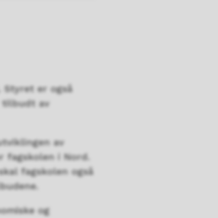
. Styret er også
 tilbudt av
utviklingen av
 fagskolen i Nord.
 skal fagskolen også
tilbudene.
onomiske og