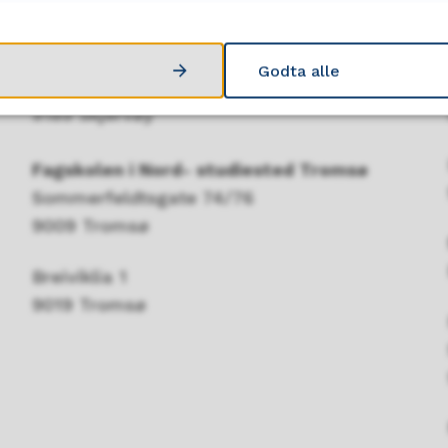
9414 Harstad
Fagskolen i Nord- studiested Skjervøy
Godta alle
Postboks 250
9189 Skjervøy
Fagskolen i Nord- studiested Tromsø
Sommerfeldtsgate 74/76
9009 Tromsø
Breiviklia 1
9019 Tromsø