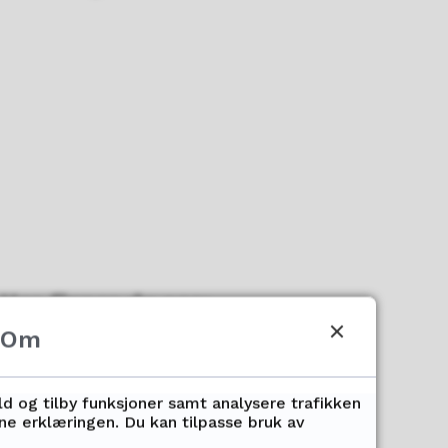
Her finner du
oss:
Om
Studiested Harstad
ld og tilby funksjoner samt analysere trafikken
Verkstedsteknologi
nne erklæringen. Du kan tilpasse bruk av