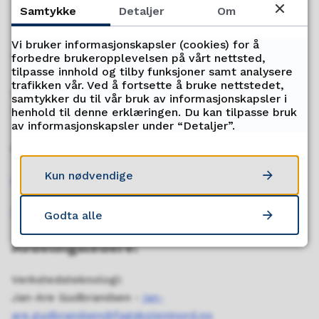
Samtykke
Detaljer
Om
Vi bruker informasjonskapsler (cookies) for å
Telefon
forbedre brukeropplevelsen på vårt nettsted,
tilpasse innhold og tilby funksjoner samt analysere
trafikken vår. Ved å fortsette å bruke nettstedet,
Sentralbord
samtykker du til vår bruk av informasjonskapsler i
77 61 31 00
henhold til denne erklæringen. Du kan tilpasse bruk
av informasjonskapsler under “Detaljer”.
Administrasjons- og IKT-mail
Kun nødvendige
post@fagskoleninord.no
ikt@fagskoleninord.no
Godta alle
Avdelingsledere:
Verkstedsteknologi:
Jan-Are Gudbrandsen -
jan-
are.gudbrandsen@fagskoleninord.no