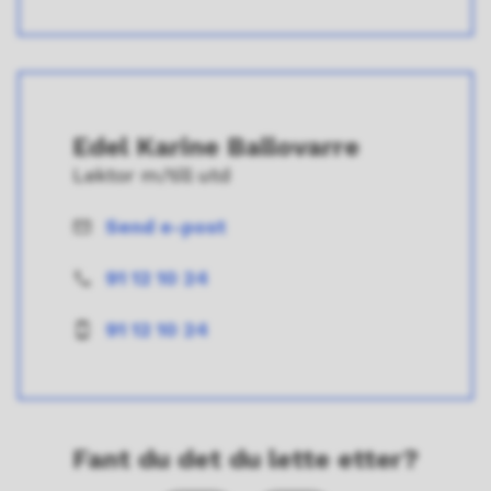
Edel Karine Ballovarre
Lektor m/till utd
Send e-post
E-
post
91 12 10 24
Telefon
91 12 10 24
Mobil
Fant du det du lette etter?