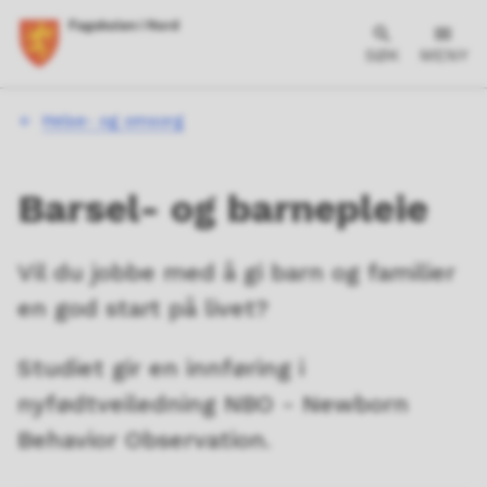
SØK
MENY
Du
Helse- og omsorg
er
her:
Barsel- og barnepleie
Vil du jobbe med å gi barn og familier
en god start på livet?
Studiet gir en innføring i
nyfødtveiledning NBO - Newborn
Behavior Observation.