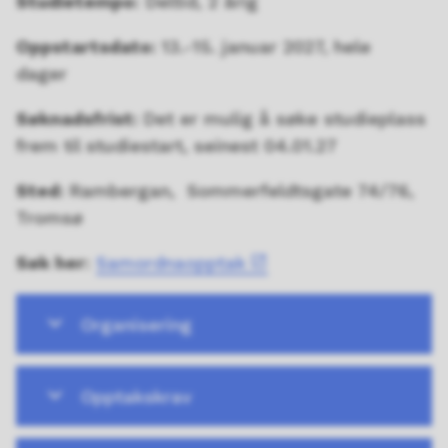
Studietempo:
Deltid, 2 årig
Oppstartsdato:
13.-15. januar 2027, hele
dager
Søknadsfrist:
Det er mulig å søke studieplass
frem til studiestart, seinest 04.01.27
Sted:
Rambergan, Sommerfeldtsgate 74/76,
Tromsø
Søk her
:
Samordnaopptak
Organisering
Opptakskrav