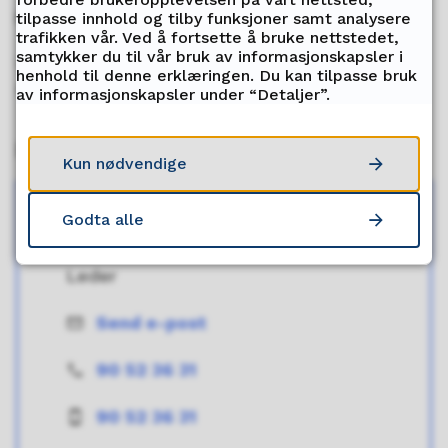
Mer informasjon kommer snart!
tilpasse innhold og tilby funksjoner samt analysere
trafikken vår. Ved å fortsette å bruke nettstedet,
samtykker du til vår bruk av informasjonskapsler i
Ikke nøl med å ta kontakt med Astrid eller
henhold til denne erklæringen. Du kan tilpasse bruk
Edel hvis du har spørsmål.
av informasjonskapsler under “Detaljer”.
Kontakt
Kun nødvendige
Godta alle
Astrid Sebulonsen
Leder
Send e-post
E-
post
90 52 36 31
Telefon
90 52 36 31
Mobil