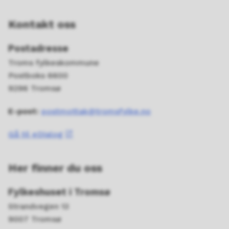
Kontakt oss
Postadresse
Troms fylkeskommune
Postboks 6600
9296 Tromsø
E-post:
postmottak@tromsfylke.no
Gå til eDialog
Her finner du oss
Fylkeshuset i Tromsø
Strandvegen 13
9007 Tromsø