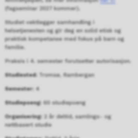
(fagseminar 2027 kommer).
Studiet vektlegger samhandling i
helsetjenesten og gir deg en solid etisk og
praktisk kompetanse med fokus på barn og
familie.
Praksis i 4. semester forutsetter autorisasjon.
Studiested:
Tromsø, Rambergan
Semester
: 4
Studiepoeng:
60 studiepoeng
Organisering:
2 år deltid, samlings- og
nettbasert studie