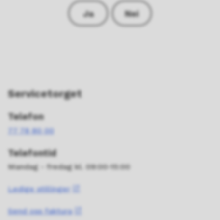
Ja
Nei
Servicetorget
Telefon
77 78 80 00
Telefontid
Mandag - fredag kl. 09:00-15:00
Ledige stillinger
Send oss faktura