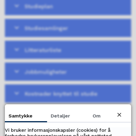
Studieplan
Studiesamlinger
Litteraturliste
Jobbmuligheter
Kostnader knyttet til studie
Samtykke
Detaljer
Om
Kan dette være noe for deg?
Vi bruker informasjonskapsler (cookies) for å
forbedre brukeropplevelsen på vårt nettsted,