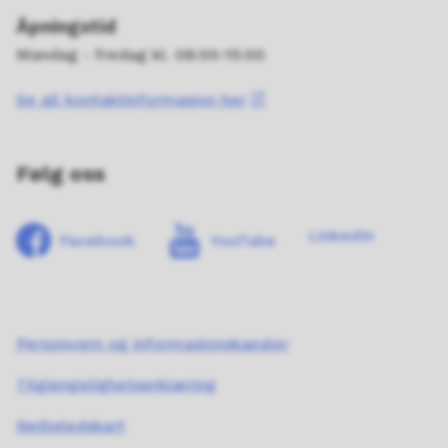
Åpningstid
Mandag - fredag kl. 08:00-15:00
Se all kontaktinformasjon her
Følg oss
LinkedIn
Facebook
YouTube
Personvern og informasjonskapsler
Tilgjengelighetserklæring
Nettstedskart