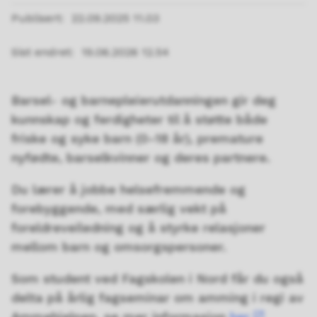
Publisert
22.09.2025 11.03
Sist endret
19.06.2026 12.54
Barsel- og barnepleierutdanningen gir deg
kunnskap og ferdigheter til å støtte både
friske og syke barn (0–18 år), premature
nyfødte, barselkvinner og deres partnere.
Du lærer å jobbe helsefremmende og
forebyggende, med særlig vekt på
foreldreveiledning og å styrke relasjoner
mellom barn og omsorgspersoner.
Som student ved Fagskolen i Nord får du også
delta på årlig fagseminar om amming i regi av
Ammehjelpen, se mer informasjon
her